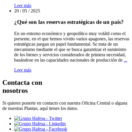
obtiene
Leer más
el
20 / 05 / 2025
sello
“Calculo”
¿Qué son las reservas estratégicas de un país?
del
MITECO
y
En un entorno económico y geopolítico muy volátil como el
afianza
presente, en el que hemos vivido varios apagones, las reservas
su
estratégicas juegan un papel fundamental. Se trata de un
compromiso
mecanismo mediante el que se busca garantizar el suministro
con
de los bienes y servicios considerados de primera necesidad,
la
¿Q
basándose en las capacidades nacionales de producción de
...
sostenibilidad
so
Leer más
las
re
es
Contacta con
de
nosotros
un
pa
Si quieres ponerte en contacto con nuestra Oficina Central o alguna
de nuestras Plantas, aquí tienes los datos.