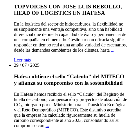
TOPVOICES CON JOSE LUIS REBOLLO,
HEAD OF LOGISTICS EN HAFESA
En la logística del sector de hidrocarburos, la flexibilidad no
es simplemente una ventaja competitiva, sino una habilidad
diferencial que define la capacidad de éxito y permanencia de
una compañía en el mercado. Gestionar con eficacia significa
responder en tiempo real a una amplia variedad de escenarios,
TOPVO
desde las demandas cambiantes de los clientes, hasta
...
CON
Leer más
JOSE
29 / 07 / 2025
LUIS
REBOL
Hafesa obtiene el sello “Calculo” del MITECO
HEAD
OF
y afianza su compromiso con la sostenibilidad
LOGIS
EN
En Hafesa hemos recibido el sello “Calculo” del Registro de
HAFES
huella de carbono, compensación y proyectos de absorción de
CO₂, otorgado por el Ministerio para la Transición Ecológica
y el Reto Demográfico (MITECO). Este distintivo acredita
que la empresa ha calculado rigurosamente su huella de
carbono correspondiente al año 2023, consolidando así su
Hafesa
compromiso con
...